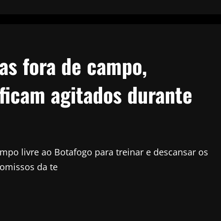
as fora de campo,
ficam agitados durante
mpo livre ao Botafogo para treinar e descansar os
omissos da te