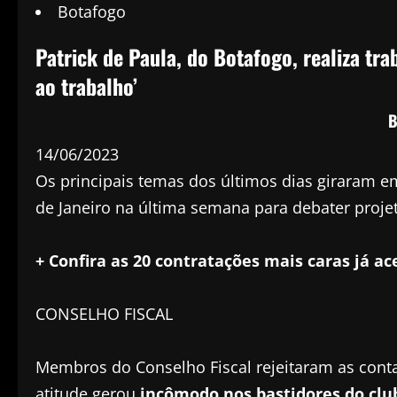
Botafogo
Patrick de Paula, do Botafogo, realiza trab
ao trabalho’
B
14/06/2023
Os principais temas dos últimos dias giraram e
de Janeiro na última semana para debater projet
+ Confira as 20 contratações mais caras já a
CONSELHO FISCAL
Membros do Conselho Fiscal rejeitaram as conta
atitude gerou
incômodo nos bastidores do clu