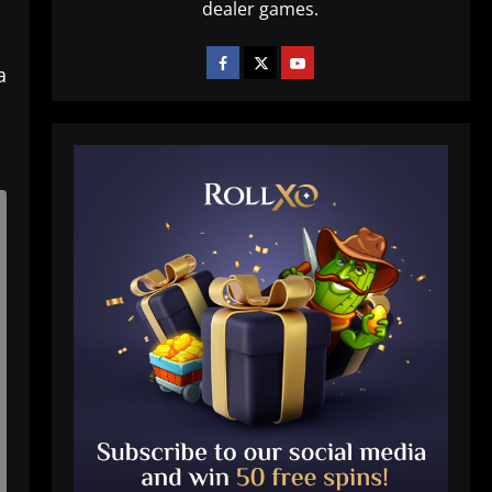
dealer games.
a