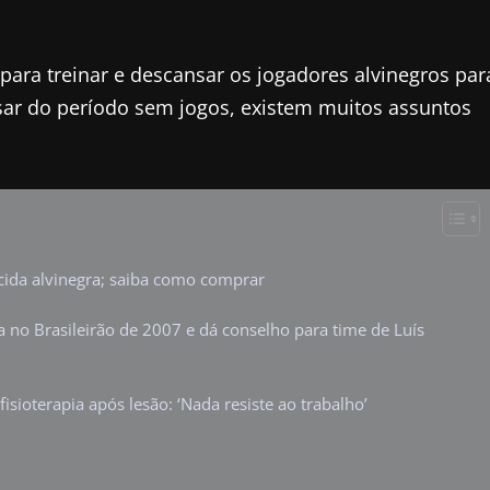
para treinar e descansar os jogadores alvinegros par
r do período sem jogos, existem muitos assuntos
rcida alvinegra; saiba como comprar
 no Brasileirão de 2007 e dá conselho para time de Luís
fisioterapia após lesão: ‘Nada resiste ao trabalho’